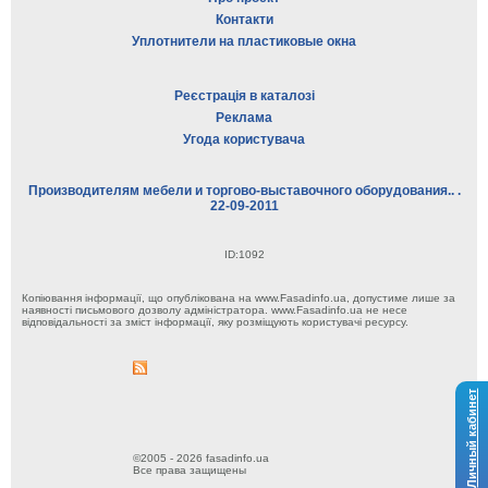
Контакти
Уплотнители на пластиковые окна
Реєстрація в каталозі
Реклама
Угода користувача
Производителям мебели и торгово-выставочного оборудования.. .
22-09-2011
ID:1092
Копіювання інформації, що опублікована на www.Fasadinfo.ua, допустиме лише за
наявності письмового дозволу адміністратора. www.Fasadinfo.ua не несе
відповідальності за зміст інформації, яку розміщують користувачі ресурсу.
Личный кабинет
©2005 - 2026 fasadinfo.ua
Все права защищены