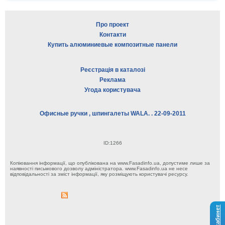
Про проект
Контакти
Купить алюминиевые композитные панели
Реєстрація в каталозі
Реклама
Угода користувача
Офисные ручки , шпингалеты WALA. . 22-09-2011
ID:1266
Копіювання інформації, що опублікована на www.Fasadinfo.ua, допустиме лише за
наявності письмового дозволу адміністратора. www.Fasadinfo.ua не несе
відповідальності за зміст інформації, яку розміщують користувачі ресурсу.