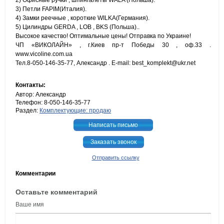
2) Офисные ручки , шпингалеты WALA (Польша).
3) Петли FAPIM(Италия).
4) Замки реечные , короткие WILKA(Германия).
5) Цилиндры GERDA , LOB , BKS (Польша)..
Высокое качество! Оптимальные цены! Отправка по Украине!
ЧП «ВИКОЛАЙН» , г.Киев пр-т Победы 30 , оф.33 .
www.vicoline.com.ua
Тел.8-050-146-35-77, Александр . E-mail: best_komplekt@ukr.net
Контакты:
Автор: Александр
Телефон: 8-050-146-35-77
Раздел:
Комплектующие: продаю
Написать письмо
Заказать звонок
Отправить ссылку
Комментарии
Оставьте комментарий
Ваше имя