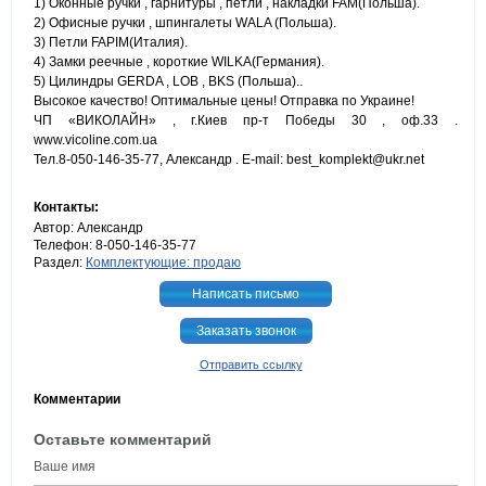
1) Оконные ручки , гарнитуры , петли , накладки FAM(Польша).
2) Офисные ручки , шпингалеты WALA (Польша).
3) Петли FAPIM(Италия).
4) Замки реечные , короткие WILKA(Германия).
5) Цилиндры GERDA , LOB , BKS (Польша)..
Высокое качество! Оптимальные цены! Отправка по Украине!
ЧП «ВИКОЛАЙН» , г.Киев пр-т Победы 30 , оф.33 .
www.vicoline.com.ua
Тел.8-050-146-35-77, Александр . E-mail: best_komplekt@ukr.net
Контакты:
Автор: Александр
Телефон: 8-050-146-35-77
Раздел:
Комплектующие: продаю
Написать письмо
Заказать звонок
Отправить ссылку
Комментарии
Оставьте комментарий
Ваше имя