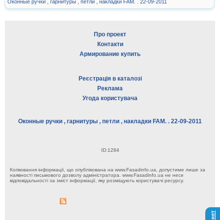
Оконные ручки , гарнитуры , петли , накладки FAM. . 22-09-2011
Про проект
Контакти
Армирование купить
Реєстрація в каталозі
Реклама
Угода користувача
Оконные ручки , гарнитуры , петли , накладки FAM. . 22-09-2011
ID:1284
Копіювання інформації, що опублікована на www.Fasadinfo.ua, допустиме лише за
наявності письмового дозволу адміністратора. www.Fasadinfo.ua не несе
відповідальності за зміст інформації, яку розміщують користувачі ресурсу.