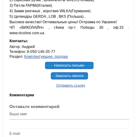
2) Офисные ручки , шпингалеты WALA (Польша).
3) Петли FAPIM(Италия).
4) Замки реечные , короткие WILKA(Германия).
5) Цилиндры GERDA , LOB , BKS (Польша)..
Высокое качество! Оптимальные цены! Отправка по Украине!
ЧП «ВИКОЛАЙН» , г.Киев пр-т Победы 30 , оф.33 .
www.vicoline.com.ua
Контакты:
Автор: Андрей
Телефон: 8-050-146-35-77
Раздел:
Комплектующие: продаю
Написать письмо
Заказать звонок
Отправить ссылку
Комментарии
Оставьте комментарий
Ваше имя
E-mail