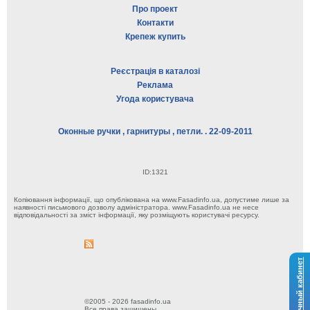
Про проект
Контакти
Крепеж купить
Реєстрація в каталозі
Реклама
Угода користувача
Оконные ручки , гарнитуры , петли. . 22-09-2011
ID:1321
Копіювання інформації, що опублікована на www.Fasadinfo.ua, допустиме лише за
наявності письмового дозволу адміністратора. www.Fasadinfo.ua не несе
відповідальності за зміст інформації, яку розміщують користувачі ресурсу.
Личный кабинет
©2005 - 2026 fasadinfo.ua
Все права защищены