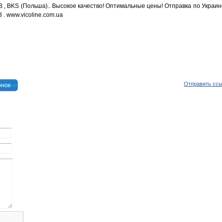
 , BKS (Польша).. Высокое качество! Оптимальные цены! Отправка по Украин
 . www.vicoline.com.ua
Отправить сс
онок