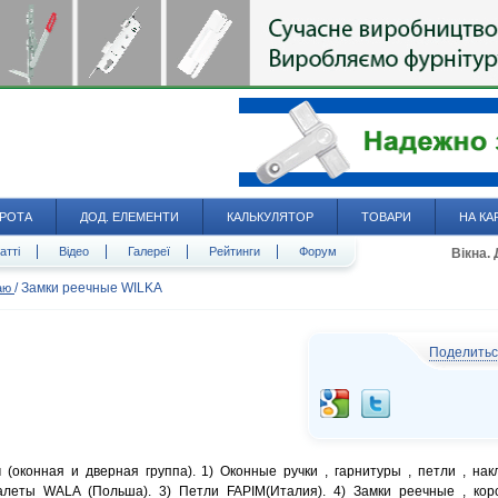
РОТА
ДОД. ЕЛЕМЕНТИ
КАЛЬКУЛЯТОР
ТОВАРИ
НА КА
атті
Відео
Галереї
Рейтинги
Форум
Вікна.
/
Замки реечные WILKA
даю
Поделить
(оконная и дверная группа). 1) Оконные ручки , гарнитуры , петли , нак
алеты WALA (Польша). 3) Петли FAPIM(Италия). 4) Замки реечные , кор