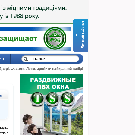
Личный кабинет
РТІ
 Двері. Фасади. Легко зробити найкращий вибір!
ся
ладки
откие