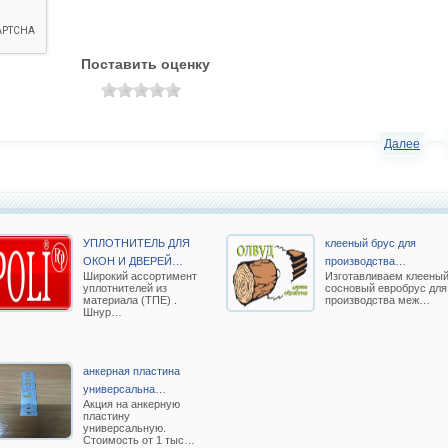
Поставить оценку
Далее
УПЛОТНИТЕЛЬ ДЛЯ
клееный брус для
ОКОН И ДВЕРЕЙ…
производства…
Широкий ассортимент
Изготавливаем клеены
уплотнителей из
сосновый евробрус для
материала (ТПЕ) .
производства меж…
Шнур…
анкерная пластина
универсальна…
Акция на анкерную
пластину
универсальную.
Стоимость от 1 тыс…