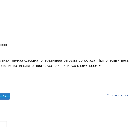
.
,кор.
внах, мелкая фасовка, оперативная отгрузка со склада. При оптовых пост
изделия из пластмасс под заказ по индивидуальному проекту.
Отправить сс
онок