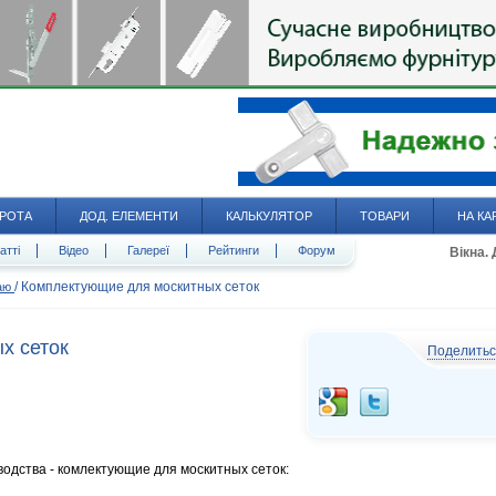
РОТА
ДОД. ЕЛЕМЕНТИ
КАЛЬКУЛЯТОР
ТОВАРИ
НА КА
атті
Відео
Галереї
Рейтинги
Форум
Вікна.
/
Комплектующие для москитных сеток
даю
х сеток
Поделить
одства - комлектующие для москитных сеток: