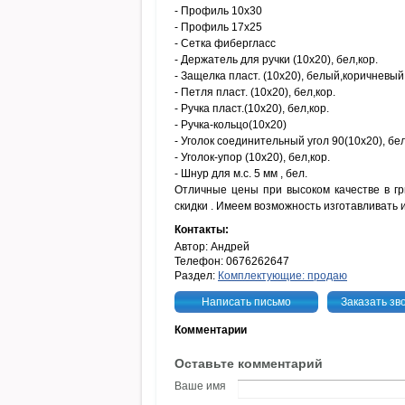
- Профиль 10х30
- Профиль 17х25
- Сетка фибергласс
- Держатель для ручки (10х20), бел,кор.
- Защелка пласт. (10х20), белый,коричневый
- Петля пласт. (10х20), бел,кор.
- Ручка пласт.(10х20), бел,кор.
- Ручка-кольцо(10х20)
- Уголок соединительный угол 90(10х20), бел
- Уголок-упор (10х20), бел,кор.
- Шнур для м.с. 5 мм , бел.
Отличные цены при высоком качестве в гри
скидки . Имеем возможность изготавливать 
Контакты:
Автор: Андрей
Телефон: 0676262647
Раздел:
Комплектующие: продаю
Написать письмо
Заказать зв
Комментарии
Оставьте комментарий
Ваше имя