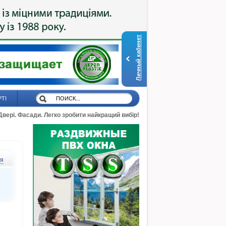
Личный кабинет
РТІ
 Двері. Фасади. Легко зробити найкращий вибір!
ся