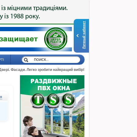
Личный кабинет
РТІ
 Двері. Фасади. Легко зробити найкращий вибір!
ся