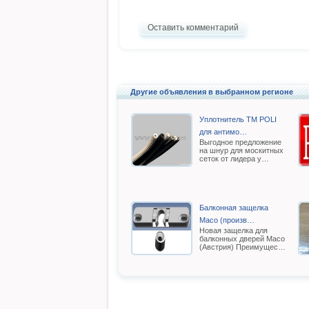
Оставить комментарий
Другие объявления в выбранном регионе
Уплотнитель TM POLI
для антимо…
Выгодное предложение
на шнур для москитных
сеток от лидера у…
Балконная защелка
Масо (произв…
Новая защелка для
балконных дверей Масо
(Австрия) Преимущес…