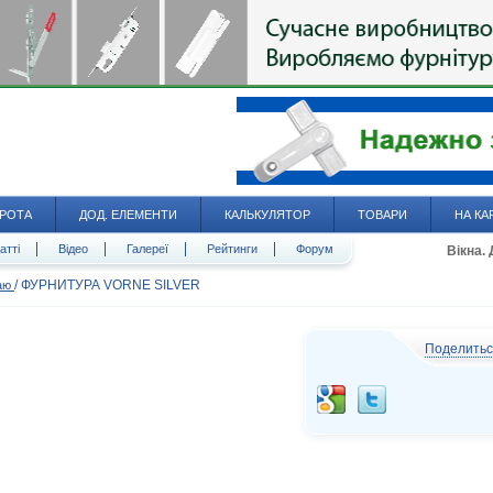
РОТА
ДОД. ЕЛЕМЕНТИ
КАЛЬКУЛЯТОР
ТОВАРИ
НА КА
атті
Відео
Галереї
Рейтинги
Форум
Вікна.
/
ФУРНИТУРА VORNE SILVER
даю
Поделить