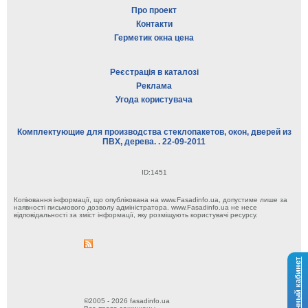
Про проект
Контакти
Герметик окна цена
Реєстрація в каталозі
Реклама
Угода користувача
Комплектующие для производства стеклопакетов, окон, дверей из
ПВХ, дерева. . 22-09-2011
ID:1451
Копіювання інформації, що опублікована на www.Fasadinfo.ua, допустиме лише за
наявності письмового дозволу адміністратора. www.Fasadinfo.ua не несе
відповідальності за зміст інформації, яку розміщують користувачі ресурсу.
Личный кабинет
©2005 - 2026 fasadinfo.ua