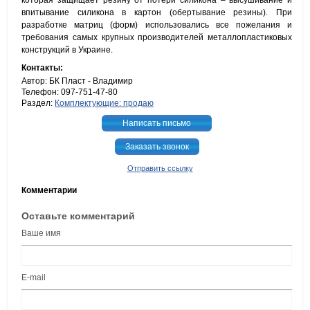
которая защищает резину от потери силикона – высушивание и
впитывание силикона в картон (обертывание резины). При
разработке матриц (форм) использовались все пожелания и
требования самых крупных производителей металлопластиковых
конструкций в Украине.
Контакты:
Автор: БК Пласт - Владимир
Телефон: 097-751-47-80
Раздел:
Комплектующие: продаю
Написать письмо
Заказать звонок
Отправить ссылку
Комментарии
Оставьте комментарий
Ваше имя
E-mail