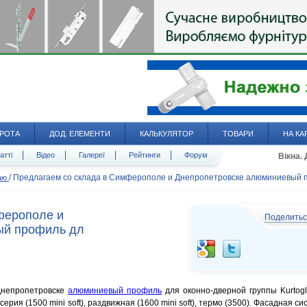
РОТА
ДОД. ЕЛЕМЕНТИ
КАЛЬКУЛЯТОР
ТОВАРИ
НА КА
атті
Відео
Галереї
Рейтинги
Форум
Вікна.
/
Предлагаем со склада в Симферополе и Днепропетровске алюминиевый 
даю
ферополе и
Поделить
ый профиль дл
Днепропетровске
алюминиевый профиль
для оконно-дверной группы Kurtog
ерия (1500 mini soft), раздвижная (1600 mini soft), термо (3500). Фасадная си