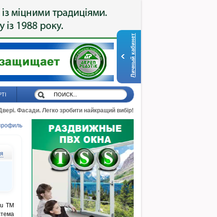
Личный кабинет
РТІ
 Двері. Фасади. Легко зробити найкращий вибір!
профиль
ся
lu TM
стема