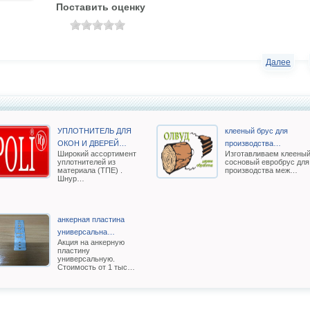
Поставить оценку
Далее
УПЛОТНИТЕЛЬ ДЛЯ
клееный брус для
ОКОН И ДВЕРЕЙ…
производства…
Широкий ассортимент
Изготавливаем клеены
уплотнителей из
сосновый евробрус для
материала (ТПЕ) .
производства меж…
Шнур…
анкерная пластина
универсальна…
Акция на анкерную
пластину
универсальную.
Стоимость от 1 тыс…