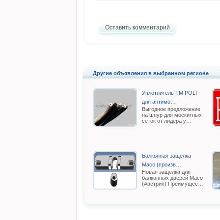
Оставить комментарий
Другие объявления в выбранном регионе
Уплотнитель TM POLI
для антимо…
Выгодное предложение
на шнур для москитных
сеток от лидера у…
Балконная защелка
Масо (произв…
Новая защелка для
балконных дверей Масо
(Австрия) Преимущес…