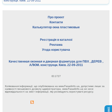
конструкци. Киев. 22-09-2011
Про проект
Контакти
Калькулятор окна пластиковые
Реєстрація в каталозі
Реклама
Угода користувача
Качественная оконная и дверная фурнитура для ПВХ , ДЕРЕВ ,
АЛЮМ. конструкци. Киев. 22-09-2011
ID:1727
Копіювання інформації, що опублікована на www.Fasadinfo.ua, допустиме лише за
наявності письмового дозволу адміністратора. www.Fasadinfo.ua не несе
відповідальності за зміст інформації, яку розміщують користувачі ресурсу.