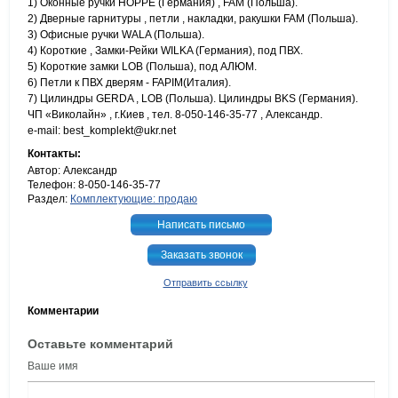
1) Оконные ручки HOPPE (Германия) , FAM (Польша).
2) Дверные гарнитуры , петли , накладки, ракушки FAM (Польша).
3) Офисные ручки WALA (Польша).
4) Короткие , Замки-Рейки WILKA (Германия), под ПВХ.
5) Короткие замки LOB (Польша), под АЛЮМ.
6) Петли к ПВХ дверям - FAPIM(Италия).
7) Цилиндры GERDA , LOB (Польша). Цилиндры BKS (Германия).
ЧП «Виколайн» , г.Киев , тел. 8-050-146-35-77 , Александр.
e-mail: best_komplekt@ukr.net
Контакты:
Автор: Александр
Телефон: 8-050-146-35-77
Раздел:
Комплектующие: продаю
Написать письмо
Заказать звонок
Отправить ссылку
Комментарии
Оставьте комментарий
Ваше имя