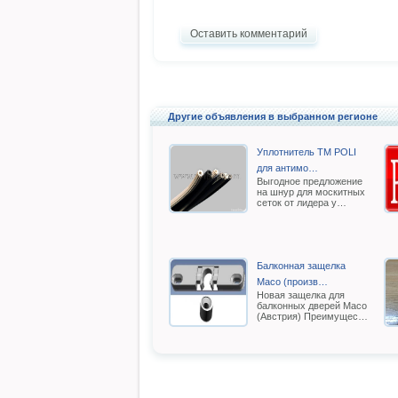
Оставить комментарий
Другие объявления в выбранном регионе
Уплотнитель TM POLI
для антимо…
Выгодное предложение
на шнур для москитных
сеток от лидера у…
Балконная защелка
Масо (произв…
Новая защелка для
балконных дверей Масо
(Австрия) Преимущес…