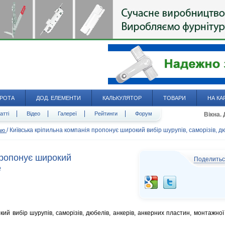
РОТА
ДОД. ЕЛЕМЕНТИ
КАЛЬКУЛЯТОР
ТОВАРИ
НА КА
атті
Відео
Галереї
Рейтинги
Форум
Вікна.
/
Київська кріпильна компанія пропонує широкий вибір шурупів, саморізів, д
даю
пропонує широкий
Поделить
е
ий вибір шурупів, саморізів, дюбелів, анкерів, анкерних пластин, монтажної 