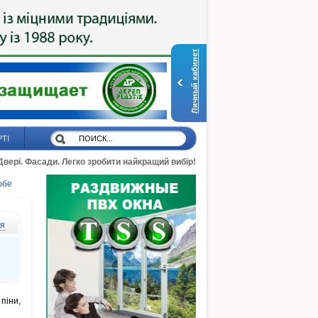
Личный кабинет
РТІ
 Двері. Фасади. Легко зробити найкращий вибір!
юбе
ся
піни,