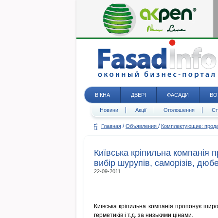
ВІКНА
ДВЕРІ
ФАСАДИ
ВО
Новини
Акції
Оголошення
Ст
/
/
Главная
Объявления
Комплектующие: про
Київська кріпильна компанія 
вибір шурупів, саморізів, дюб
22-09-2011
Київська кріпильна компанія пропонує широк
герметиків і т.д. за низькими цінами.