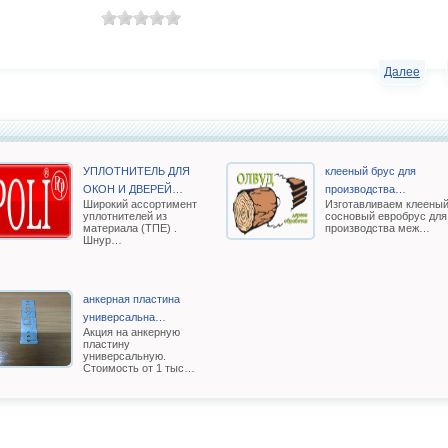
Далее
УПЛОТНИТЕЛЬ ДЛЯ
клееный брус для
ОКОН И ДВЕРЕЙ…
производства…
Широкий ассортимент
Изготавливаем клеены
уплотнителей из
сосновый евробрус для
материала (ТПЕ) .
производства меж…
Шнур…
анкерная пластина
универсальна…
Акция на анкерную
пластину
универсальную.
Стоимость от 1 тыс…