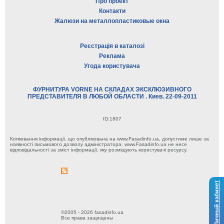
Про проект
Контакти
Жалюзи на металлопластиковые окна
Реєстрація в каталозі
Реклама
Угода користувача
ФУРНИТУРА VORNE НА СКЛАДАХ ЭКСКЛЮЗИВНОГО
ПРЕДСТАВИТЕЛЯ В ЛЮБОЙ ОБЛАСТИ . Киев. 22-09-2011
ID:1807
Копіювання інформації, що опублікована на www.Fasadinfo.ua, допустиме лише за
наявності письмового дозволу адміністратора. www.Fasadinfo.ua не несе
відповідальності за зміст інформації, яку розміщують користувачі ресурсу.
Личный кабинет
©2005 - 2026 fasadinfo.ua
Все права защищены