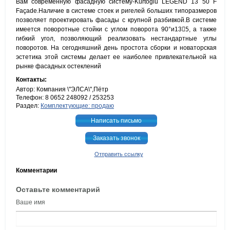
Вам современную фасадную систему-Kurtoglu LEGEND 13 50 F
Façade.Наличие в системе стоек и ригелей больших типоразмеров
позволяет проектировать фасады с крупной разбивкой.В системе
имеется поворотные стойки с углом поворота 90°и135ْ, а также
гибкий угол, позволяющий реализовать нестандартные углы
поворотов. На сегодняшний день простота сборки и новаторская
эстетика этой системы делает ее наиболее привлекательной на
рынке фасадных остеклений
Контакты:
Автор: Компания \"ЭЛСА\",Пётр
Телефон: 8 0652 248092 / 253253
Раздел:
Комплектующие: продаю
Написать письмо
Заказать звонок
Отправить ссылку
Комментарии
Оставьте комментарий
Ваше имя