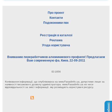
Про проект
Контакти
Подоконники пвх
Реєстрація в каталозі
Реклама
Угода користувача
Вниманию переработчиков алюминиевого профиля! Предлагаем
Вам современную фа. Киев. 22-09-2011
ID:1856
Копіювання інформації, що опублікована на www.Fasadinfo.ua, допустиме лише за
наявності письмового дозволу адміністратора. www.Fasadinfo.ua не несе
відповідальності за зміст інформації, яку розміщують користувачі ресурсу.