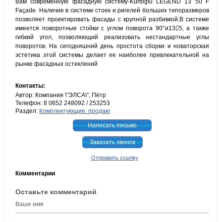
Вам современную фасадную систему-Kurtoglu LEGEND 13 50 F
Façade. Наличие в системе стоек и ригелей больших типоразмеров
позволяет проектировать фасады с крупной разбивкой.В системе
имеется поворотные стойки с углом поворота 90°и135ْ, а также
гибкий угол, позволяющий реализовать нестандартные углы
поворотов. На сегодняшний день простота сборки и новаторская
эстетика этой системы делает ее наиболее привлекательной на
рынке фасадных остеклений
Контакты:
Автор: Компания \"ЭЛСА\", Пётр
Телефон: 8 0652 248092 / 253253
Раздел:
Комплектующие: продаю
Написать письмо
Заказать звонок
Отправить ссылку
Комментарии
Оставьте комментарий
Ваше имя