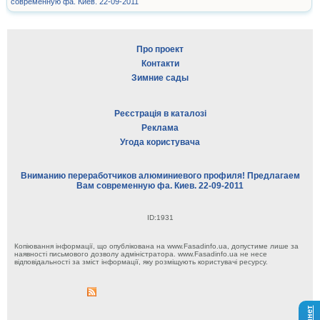
современную фа. Киев. 22-09-2011
Про проект
Контакти
Зимние сады
Реєстрація в каталозі
Реклама
Угода користувача
Вниманию переработчиков алюминиевого профиля! Предлагаем
Вам современную фа. Киев. 22-09-2011
ID:1931
Копіювання інформації, що опублікована на www.Fasadinfo.ua, допустиме лише за
наявності письмового дозволу адміністратора. www.Fasadinfo.ua не несе
відповідальності за зміст інформації, яку розміщують користувачі ресурсу.