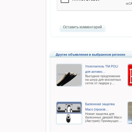
Оставить комментарий
Другие объявления в выбранном регионе
Уплотнитель TM POLI
для антимо…
Выгодное предложение
на шнур для москитных
сеток от лидера у…
Балконная защелка
Масо (произв…
Новая защелка для
балконных дверей Масо
(Австрия) Преимущес…