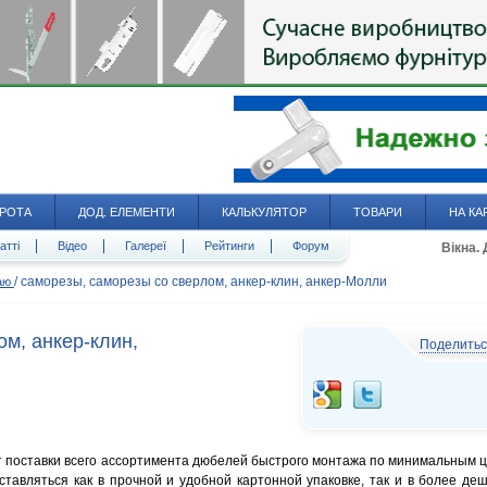
РОТА
ДОД. ЕЛЕМЕНТИ
КАЛЬКУЛЯТОР
ТОВАРИ
НА КА
атті
Відео
Галереї
Рейтинги
Форум
Вікна.
/
саморезы, саморезы со сверлом, анкер-клин, анкер-Молли
даю
м, анкер-клин,
Поделить
 поставки всего ассортимента дюбелей быстрого монтажа по минимальным 
тавляться как в прочной и удобной картонной упаковке, так и в более де