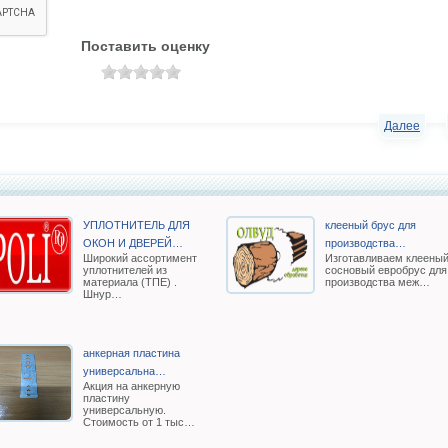
Поставить оценку
Далее
УПЛОТНИТЕЛЬ ДЛЯ
клееный брус для
ОКОН И ДВЕРЕЙ…
производства…
Широкий ассортимент
Изготавливаем клеены
уплотнителей из
сосновый евробрус для
материала (ТПЕ) .
производства меж…
Шнур…
анкерная пластина
универсальна…
Акция на анкерную
пластину
универсальную.
Стоимость от 1 тыс…