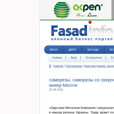
ВІКНА
ДВЕРІ
ФАСАДИ
ВО
Новини
Акції
Оголошення
Ст
/
/
Главная
Объявления
Комплектующие: про
саморезы, саморезы со сверло
анкер-Молли
22-09-2011
«Одесская Метизная Компания» предлагает
в южном регионе Украины. Товар может пос