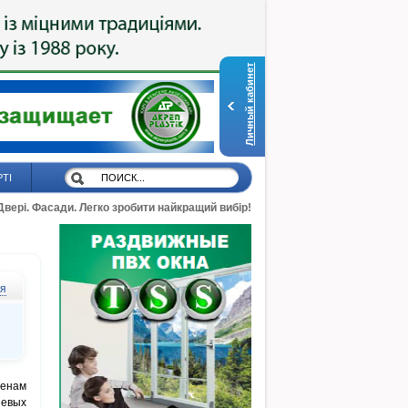
Личный кабинет
РТІ
 Двері. Фасади. Легко зробити найкращий вибір!
ся
ценам
шевых