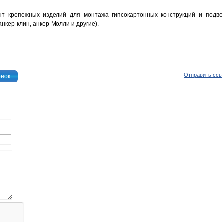
нт крепежных изделий для монтажа гипсокартонных конструкций и подв
нкер-клин, анкер-Молли и другие).
Отправить сс
онок