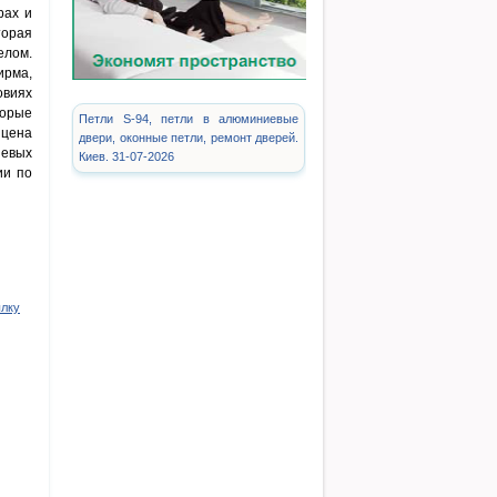
рах и
торая
елом.
ирма,
овиях
торые
Петли S-94, петли в алюминиевые
 цена
двери, оконные петли, ремонт дверей.
иевых
Киев. 31-07-2026
ии по
ылку