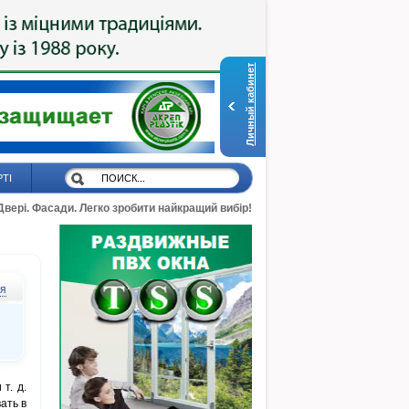
Личный кабинет
РТІ
 Двері. Фасади. Легко зробити найкращий вибір!
ся
т. д.
ать в