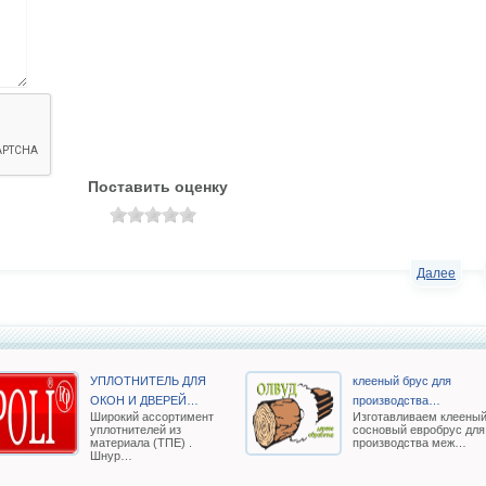
Поставить оценку
Далее
УПЛОТНИТЕЛЬ ДЛЯ
клееный брус для
ОКОН И ДВЕРЕЙ…
производства…
Широкий ассортимент
Изготавливаем клеены
уплотнителей из
сосновый евробрус для
материала (ТПЕ) .
производства меж…
Шнур…