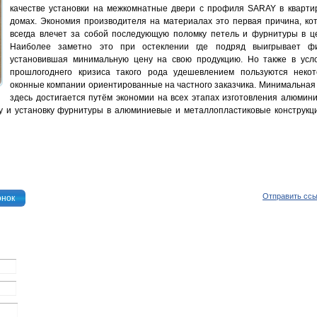
качестве установки на межкомнатные двери с профиля SARAY в кварти
домах. Экономия производителя на материалах это первая причина, ко
всегда влечет за собой последующую поломку петель и фурнитуры в ц
Наиболее заметно это при остеклении где подряд выигрывает ф
установившая минимальную цену на свою продукцию. Но также в усл
прошлогоднего кризиса такого рода удешевлением пользуются неко
оконные компании ориентированные на частного заказчика. Минимальная
здесь достигается путём экономии на всех этапах изготовления алюмин
у и установку фурнитуры в алюминиевые и металлопластиковые конструкц
Отправить сс
онок