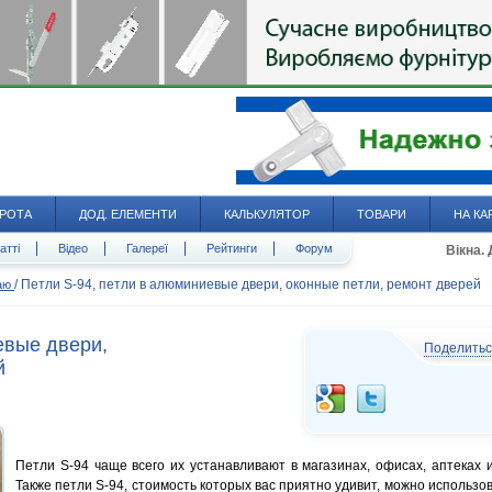
РОТА
ДОД. ЕЛЕМЕНТИ
КАЛЬКУЛЯТОР
ТОВАРИ
НА КА
атті
Відео
Галереї
Рейтинги
Форум
Вікна.
/
Петли S-94, петли в алюминиевые двери, оконные петли, ремонт дверей
даю
евые двери,
Поделить
й
Петли S-94 чаще всего их устанавливают в магазинах, офисах, аптеках и 
Также петли S-94, стоимость которых вас приятно удивит, можно использов