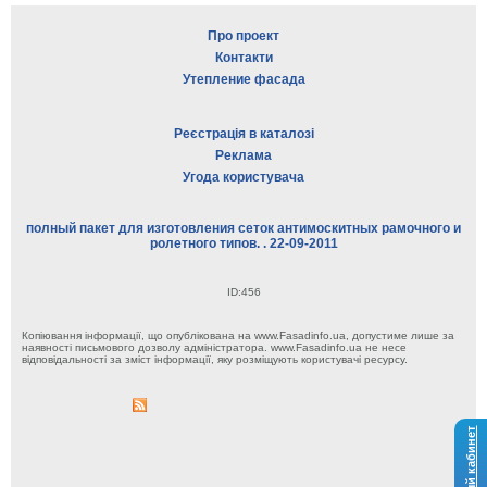
Про проект
Контакти
Утепление фасада
Реєстрація в каталозі
Реклама
Угода користувача
полный пакет для изготовления сеток антимоскитных рамочного и
ролетного типов. . 22-09-2011
ID:456
Копіювання інформації, що опублікована на www.Fasadinfo.ua, допустиме лише за
наявності письмового дозволу адміністратора. www.Fasadinfo.ua не несе
відповідальності за зміст інформації, яку розміщують користувачі ресурсу.
Личный кабинет