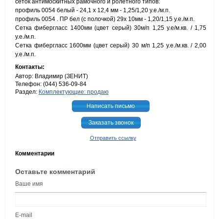
сеток антимоскитных рамочного и ролетного типов:
профиль 0054 белый - 24,1 х 12,4 мм - 1,25/1,20 у.е./м.п.
профиль 0054 . ПР бел (с полочкой) 29х 10мм - 1,20/1,15 у.е./м.п.
Сетка фибергласс 1400мм (цвет серый) 30м/п 1,25 у.е/м.кв. / 1,75
у.е./м.п.
Сетка фибергласс 1600мм (цвет серый) 30 м/п 1,25 у.е./м.кв. / 2,00
у.е./м.п.
Контакты:
Автор: Владимир (ЗЕНИТ)
Телефон: (044) 536-09-84
Раздел:
Комплектующие: продаю
Написать письмо
Заказать звонок
Отправить ссылку
Комментарии
Оставьте комментарий
Ваше имя
E-mail