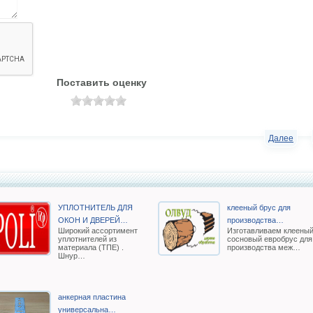
Поставить оценку
Далее
УПЛОТНИТЕЛЬ ДЛЯ
клееный брус для
ОКОН И ДВЕРЕЙ…
производства…
Широкий ассортимент
Изготавливаем клеены
уплотнителей из
сосновый евробрус для
материала (ТПЕ) .
производства меж…
Шнур…
анкерная пластина
универсальна…