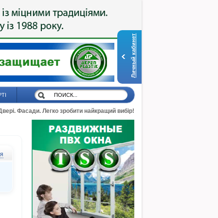
Личный кабинет
РТІ
 Двері. Фасади. Легко зробити найкращий вибір!
ся