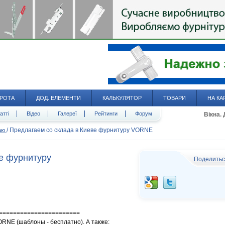
РОТА
ДОД. ЕЛЕМЕНТИ
КАЛЬКУЛЯТОР
ТОВАРИ
НА КА
атті
Відео
Галереї
Рейтинги
Форум
Вікна.
/
Предлагаем со склада в Киеве фурнитуру VORNE
даю
е фурнитуру
Поделить
=======================
ORNE (шаблоны - бесплатно). А также: