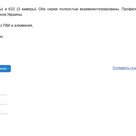
ы) и 632 (3 камеры). Обе серии полностью взаимоинтегрированы. Профи
онов Украины.
из ПВХ и алюминия,
ы.
Отправить сс
онок