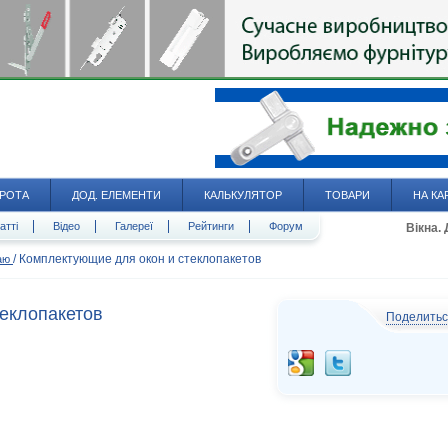
РОТА
ДОД. ЕЛЕМЕНТИ
КАЛЬКУЛЯТОР
ТОВАРИ
НА КА
атті
Відео
Галереї
Рейтинги
Форум
Вікна.
/
Комплектующие для окон и стеклопакетов
даю
еклопакетов
Поделить