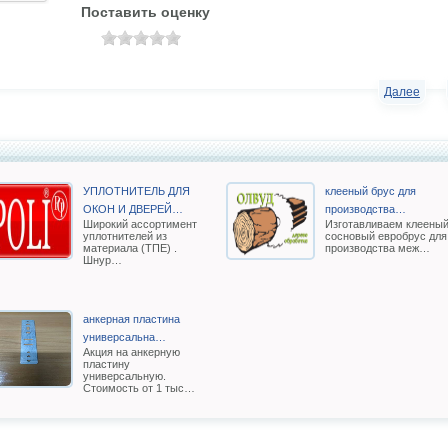
Поставить оценку
Далее
УПЛОТНИТЕЛЬ ДЛЯ
клееный брус для
ОКОН И ДВЕРЕЙ…
производства…
Широкий ассортимент
Изготавливаем клеены
уплотнителей из
сосновый евробрус для
материала (ТПЕ) .
производства меж…
Шнур…
анкерная пластина
универсальна…
Акция на анкерную
пластину
универсальную.
Стоимость от 1 тыс…