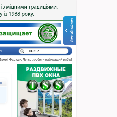
Личный кабинет
РТІ
 Двері. Фасади. Легко зробити найкращий вибір!
ся