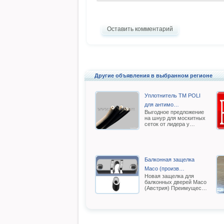
Оставить комментарий
Другие объявления в выбранном регионе
Уплотнитель TM POLI
для антимо…
Выгодное предложение
на шнур для москитных
сеток от лидера у…
Балконная защелка
Масо (произв…
Новая защелка для
балконных дверей Масо
(Австрия) Преимущес…