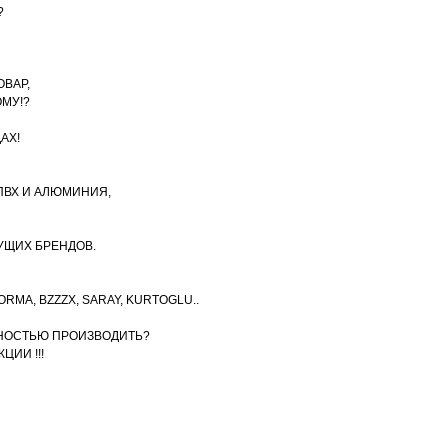
?
ВАР,
ОМУ!?
АХ!
ПВХ И АЛЮМИНИЯ,
УЩИХ БРЕНДОВ.
DORMA, BZZZX, SARAY, KURTOGLU..
НОСТЬЮ ПРОИЗВОДИТЬ?
ЦИИ !!!