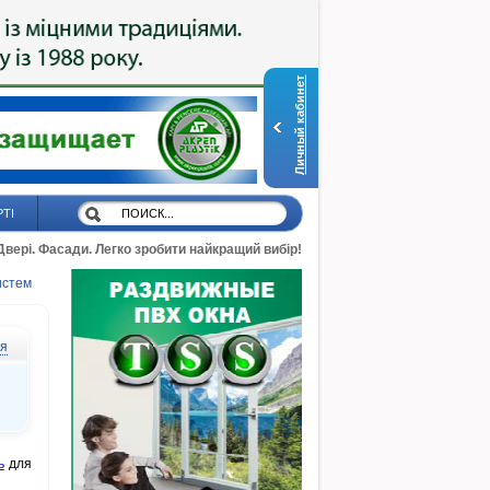
Личный кабинет
РТІ
 Двері. Фасади. Легко зробити найкращий вибір!
истем
ся
ь
для