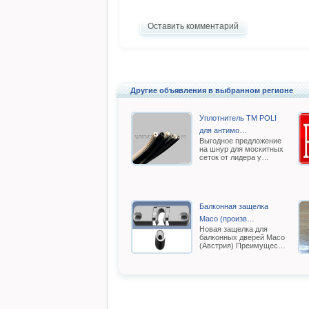
Оставить комментарий
Другие объявления в выбранном регионе
Уплотнитель TM POLI
для антимо…
Выгодное предложение
на шнур для москитных
сеток от лидера у…
Балконная защелка
Масо (произв…
Новая защелка для
балконных дверей Масо
(Австрия) Преимущес…