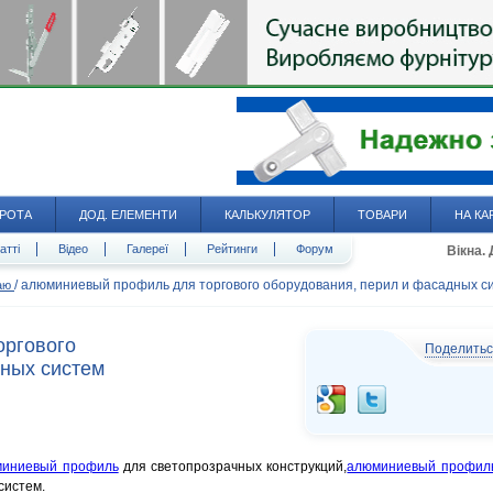
РОТА
ДОД. ЕЛЕМЕНТИ
КАЛЬКУЛЯТОР
ТОВАРИ
НА КА
атті
Відео
Галереї
Рейтинги
Форум
Вікна.
/
алюминиевый профиль для торгового оборудования, перил и фасадных с
даю
оргового
Поделить
дных систем
миниевый профиль
для светопрозрачных конструкций,
алюминиевый профил
систем.