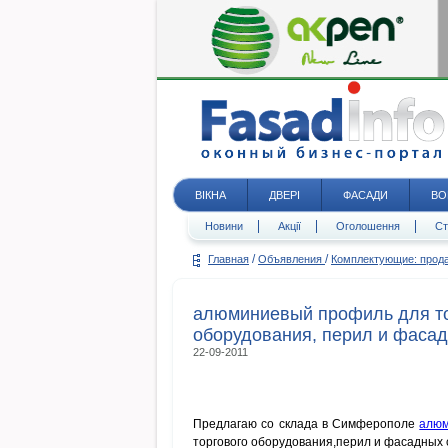
ВІКНА
ДВЕРІ
ФАСАДИ
ВО
Новини
Акції
Оголошення
Ст
/
/
Главная
Объявления
Комплектующие: про
алюминиевый профиль для т
оборудования, перил и фаса
22-09-2011
Предлагаю со склада в Симферополе
алю
торгового оборудования,перил и фасадных 