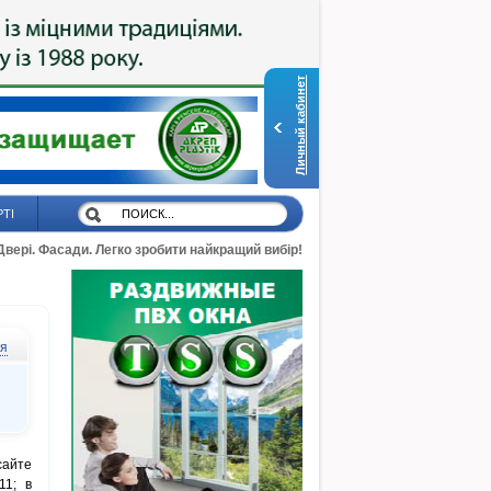
Личный кабинет
РТІ
 Двері. Фасади. Легко зробити найкращий вибір!
ся
сайте
11; в