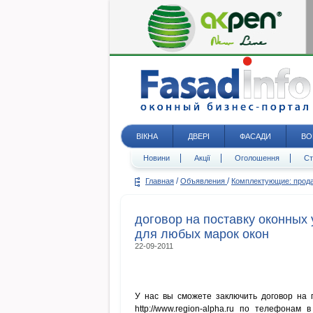
ВІКНА
ДВЕРІ
ФАСАДИ
ВО
Новини
Акції
Оголошення
Ст
/
/
Главная
Объявления
Комплектующие: про
договор на поставку оконных
для любых марок окон
22-09-2011
У нас вы сможете заключить договор на 
http://www.region-alpha.ru по телефонам 