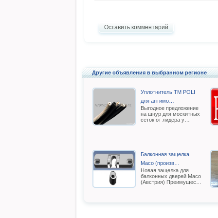
Оставить комментарий
Другие объявления в выбранном регионе
Уплотнитель TM POLI
для антимо…
Выгодное предложение
на шнур для москитных
сеток от лидера у…
Балконная защелка
Масо (произв…
Новая защелка для
балконных дверей Масо
(Австрия) Преимущес…