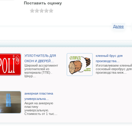
Поставить оценку
Далее
УПЛОТНИТЕЛЬ ДЛЯ
клееный брус для
ОКОН И ДВЕРЕЙ…
производства…
Широкий ассортимент
Изготавливаем клеены
уплотнителей из
сосновый евробрус для
материала (ТПЕ) .
производства меж…
Шнур…
анкерная пластина
универсальна…
Акция на анкерную
пластину
универсальную.
Стоимость от 1 тыс…