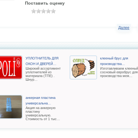
Поставить оценку
Далее
УПЛОТНИТЕЛЬ ДЛЯ
клееный брус для
ОКОН И ДВЕРЕЙ…
производства…
Широкий ассортимент
Изготавливаем клеены
уплотнителей из
сосновый евробрус для
материала (ТПЕ) .
производства меж…
Шнур…
анкерная пластина
универсальна…
Акция на анкерную
пластину
универсальную.
Стоимость от 1 тыс…