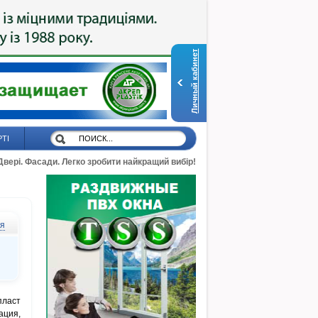
Личный кабинет
РТІ
 Двері. Фасади. Легко зробити найкращий вибір!
ся
пласт
ация,