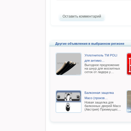
Оставить комментарий
Другие объявления в выбранном регионе
Уплотнитель TM POLI
для антимо…
Выгодное предложение
на шнур для москитных
сеток от лидера у…
Балконная защелка
Масо (произв…
Новая защелка для
балконных дверей Масо
(Австрия) Преимущес…