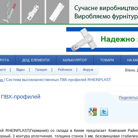
РОТА
ДОД. ЕЛЕМЕНТИ
КАЛЬКУЛЯТОР
ТОВАРИ
НА КА
атті
Відео
Галереї
Рейтинги
Форум
Вікна.
/
Система высококачественных ПВХ-профилей RHEINPLAST
даю
х ПВХ-профилей
Поделить
ей RHEINPLAST(Германия) со склада в Киеве предлагает Компания Райн
рный, 3 контура уплотнения, толщина стенок 3 мм, безсвинцовая стабилиз