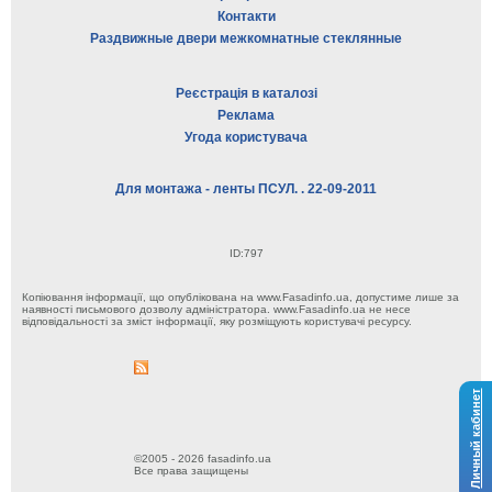
Контакти
Раздвижные двери межкомнатные стеклянные
Реєстрація в каталозі
Реклама
Угода користувача
Для монтажа - ленты ПСУЛ. . 22-09-2011
ID:797
Копіювання інформації, що опублікована на www.Fasadinfo.ua, допустиме лише за
наявності письмового дозволу адміністратора. www.Fasadinfo.ua не несе
відповідальності за зміст інформації, яку розміщують користувачі ресурсу.
Личный кабинет
©2005 - 2026 fasadinfo.ua
Все права защищены