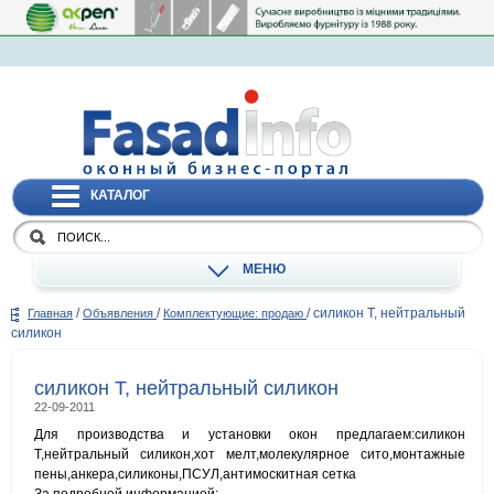
КАТАЛОГ
МЕНЮ
/
/
/
силикон Т, нейтральный
Главная
Объявления
Комплектующие: продаю
силикон
силикон Т, нейтральный силикон
22-09-2011
Для производства и установки окон предлагаем:силикон
Т,нейтральный силикон,хот мелт,молекулярное сито,монтажные
пены,анкера,силиконы,ПСУЛ,антимоскитная сетка