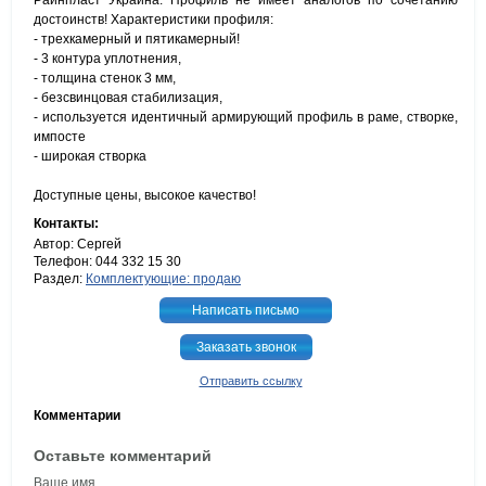
Райнпласт Украина. Профиль не имеет аналогов по сочетанию
достоинств! Характеристики профиля:
- трехкамерный и пятикамерный!
- 3 контура уплотнения,
- толщина стенок 3 мм,
- безсвинцовая стабилизация,
- используется идентичный армирующий профиль в раме, створке,
импосте
- широкая створка
Доступные цены, высокое качество!
Контакты:
Автор: Сергей
Телефон: 044 332 15 30
Раздел:
Комплектующие: продаю
Написать письмо
Заказать звонок
Отправить ссылку
Комментарии
Оставьте комментарий
Ваше имя