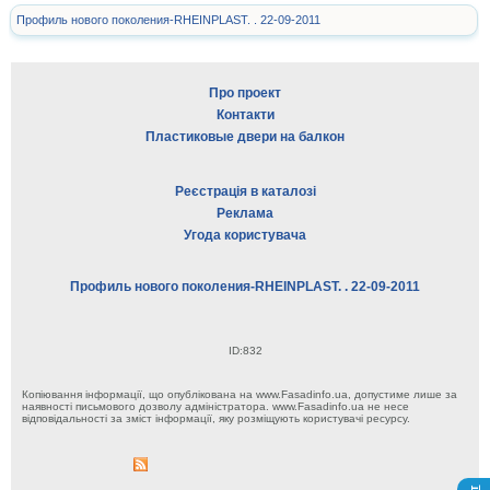
Профиль нового поколения-RHEINPLAST. . 22-09-2011
Про проект
Контакти
Пластиковые двери на балкон
Реєстрація в каталозі
Реклама
Угода користувача
Профиль нового поколения-RHEINPLAST. . 22-09-2011
ID:832
Копіювання інформації, що опублікована на www.Fasadinfo.ua, допустиме лише за
наявності письмового дозволу адміністратора. www.Fasadinfo.ua не несе
відповідальності за зміст інформації, яку розміщують користувачі ресурсу.