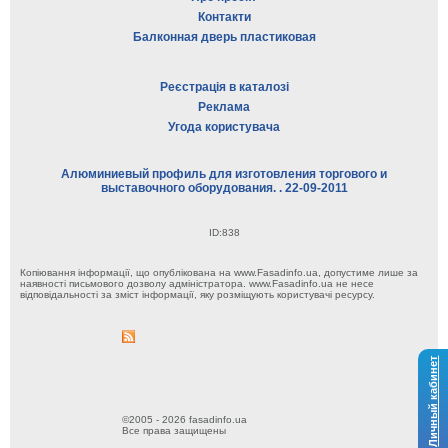
Контакти
Балконная дверь пластиковая
Реєстрація в каталозі
Реклама
Угода користувача
Алюминиевый профиль для изготовления торгового и
выставочного оборудования. . 22-09-2011
ID:838
Копіювання інформації, що опублікована на www.Fasadinfo.ua, допустиме лише за
наявності письмового дозволу адміністратора. www.Fasadinfo.ua не несе
відповідальності за зміст інформації, яку розміщують користувачі ресурсу.
Личный кабинет
©2005 - 2026 fasadinfo.ua
Все права защищены