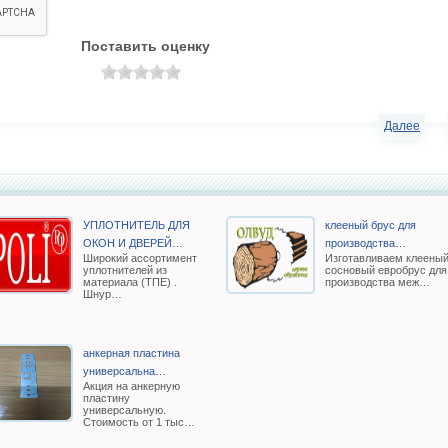
Поставить оценку
Далее
УПЛОТНИТЕЛЬ ДЛЯ
клееный брус для
ОКОН И ДВЕРЕЙ…
производства…
Широкий ассортимент
Изготавливаем клеены
уплотнителей из
сосновый евробрус для
материала (ТПЕ) .
производства меж…
Шнур…
анкерная пластина
универсальна…
Акция на анкерную
пластину
универсальную.
Стоимость от 1 тыс…