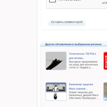
Оставить комментарий
Другие объявления в выбранном регионе
Уплотнитель TM POLI
для антимо…
Выгодное предложение
на шнур для москитных
сеток от лидера у…
Балконная защелка
Масо (произв…
Новая защелка для
балконных дверей Масо
(Австрия) Преимущес…