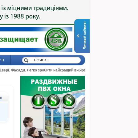
Личный кабинет
РТІ
 Двері. Фасади. Легко зробити найкращий вибір!
ся