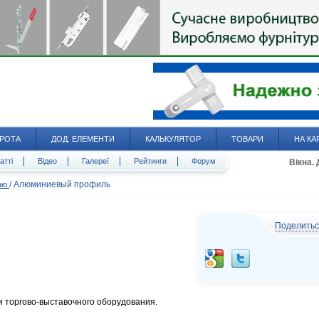
РОТА
ДОД. ЕЛЕМЕНТИ
КАЛЬКУЛЯТОР
ТОВАРИ
НА КА
атті
Відео
Галереї
Рейтинги
Форум
Вікна.
/
Алюминиевый профиль
даю
Поделить
 торгово-выставочного оборудования.