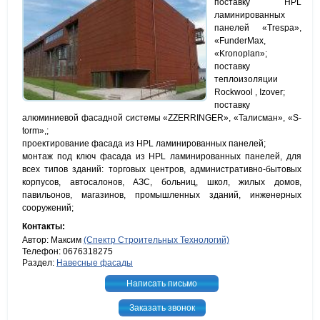
поставку HPL
ламинированных
панелей «Trespa»,
«FunderMax,
«Kronoplan»;
поставку
теплоизоляции
Rockwool , Izover;
поставку
алюминиевой фасадной системы «ZZERRINGER», «Талисман», «S-
torm»,;
проектирование фасада из HPL ламинированных панелей;
монтаж под ключ фасада из HPL ламинированных панелей, для
всех типов зданий: торговых центров, административно-бытовых
корпусов, автосалонов, АЗС, больниц, школ, жилых домов,
павильонов, магазинов, промышленных зданий, инженерных
сооружений;
Контакты:
Автор: Максим
(Спектр Строительных Технологий)
Телефон: 0676318275
Раздел:
Навесные фасады
Написать письмо
Заказать звонок