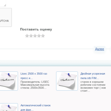
Поставить оценку
Далее
Lisec 2500 x 3500 газ
Двойная усорезная
пресс и…
пила stb FIM…
Производитель: LISEC
станок в хорошом
Максимальная высота
робочем состоянии
стекла: 2500х3500…
возможен торг ( нов
стоит…
Автоматический станок
для фре…