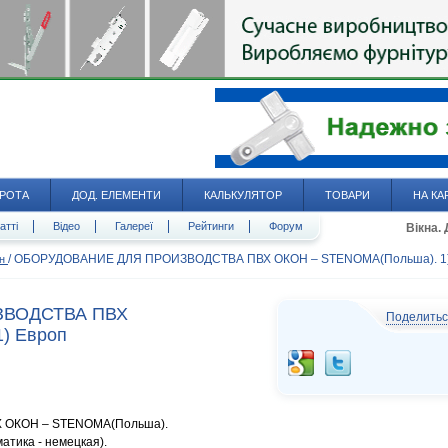
РОТА
ДОД. ЕЛЕМЕНТИ
КАЛЬКУЛЯТОР
ТОВАРИ
НА КА
атті
Відео
Галереї
Рейтинги
Форум
Вікна.
/
ОБОРУДОВАНИЕ ДЛЯ ПРОИЗВОДСТВА ПВХ ОКОН – STENOMA(Польша). 1)
он
ЗВОДСТВА ПВХ
Поделить
) Европ
ОКОН – STENOMA(Польша).
атика - немецкая).