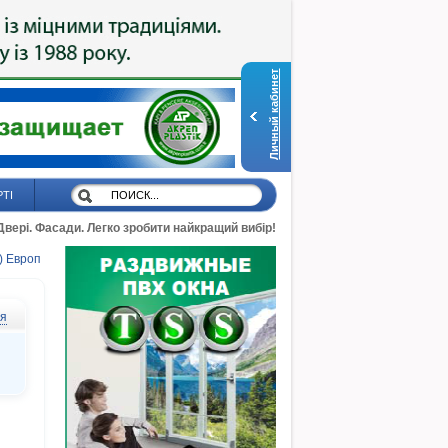
Личный кабинет
РТІ
 Двері. Фасади. Легко зробити найкращий вибір!
 Европ
ся