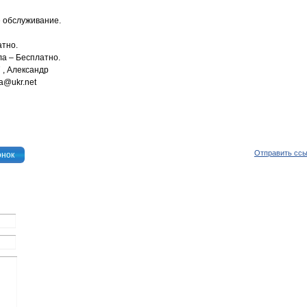
е обслуживание.
атно.
ла – Бесплатно.
7 , Александр
a@ukr.net
Отправить сс
онок