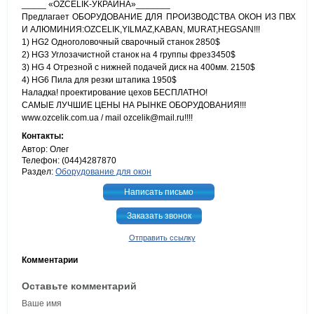
_____ «OZCELIK-УКРАИНА»_______
Предлагает ОБОРУДОВАНИЕ ДЛЯ ПРОИЗВОДСТВА ОКОН ИЗ ПВХ
И АЛЮМИНИЯ:OZCELIK,YILMAZ,KABAN, MURAT,HEGSAN!!!
1) HG2 Одноголовочный сварочный станок 2850$
2) HG3 Углозачистной станок на 4 группы фрез3450$
3) HG 4 Отрезной с нижней подачей диск на 400мм. 2150$
4) HG6 Пила для резки штапика 1950$
Наладка! проектирование цехов БЕСПЛАТНО!
САМЫЕ ЛУЧШИЕ ЦЕНЫ НА РЫНКЕ ОБОРУДОВАНИЯ!!!
www.ozcelik.com.ua / mail ozcelik@mail.ru!!!!
Контакты:
Автор: Олег
Телефон: (044)4287870
Раздел:
Оборудование для окон
Написать письмо
Заказать звонок
Отправить ссылку
Комментарии
Оставьте комментарий
Ваше имя