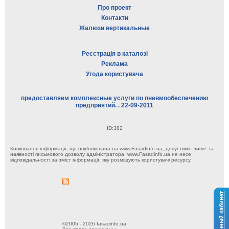
Про проект
Контакти
Жалюзи вертикальные
Реєстрація в каталозі
Реклама
Угода користувача
предоставляем комплексные услуги по пневмообеспечению
предприятий. . 22-09-2011
ID:382
Копіювання інформації, що опублікована на www.Fasadinfo.ua, допустиме лише за
наявності письмового дозволу адміністратора. www.Fasadinfo.ua не несе
відповідальності за зміст інформації, яку розміщують користувачі ресурсу.
Личный кабинет
©2005 - 2026 fasadinfo.ua