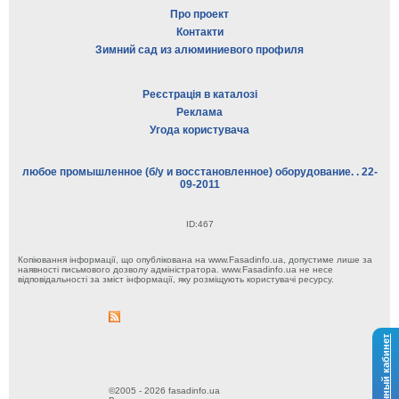
Про проект
Контакти
Зимний сад из алюминиевого профиля
Реєстрація в каталозі
Реклама
Угода користувача
любое промышленное (б/у и восстановленное) оборудование. . 22-
09-2011
ID:467
Копіювання інформації, що опублікована на www.Fasadinfo.ua, допустиме лише за
наявності письмового дозволу адміністратора. www.Fasadinfo.ua не несе
відповідальності за зміст інформації, яку розміщують користувачі ресурсу.
Личный кабинет
©2005 - 2026 fasadinfo.ua