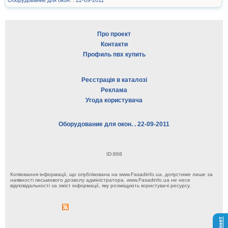
Оборудование для окон. . 22-09-2011
Про проект
Контакти
Профиль пвх купить
Реєстрація в каталозі
Реклама
Угода користувача
Оборудование для окон. . 22-09-2011
ID:868
Копіювання інформації, що опублікована на www.Fasadinfo.ua, допустиме лише за
наявності письмового дозволу адміністратора. www.Fasadinfo.ua не несе
відповідальності за зміст інформації, яку розміщують користувачі ресурсу.