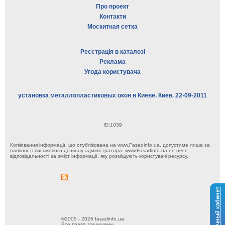
Про проект
Контакти
Москитная сетка
Реєстрація в каталозі
Реклама
Угода користувача
установка металлопластиковых окон в Киеве. Киев. 22-09-2011
ID:1039
Копіювання інформації, що опублікована на www.Fasadinfo.ua, допустиме лише за
наявності письмового дозволу адміністратора. www.Fasadinfo.ua не несе
відповідальності за зміст інформації, яку розміщують користувачі ресурсу.
Личный кабинет
©2005 - 2026 fasadinfo.ua
Все права защищены