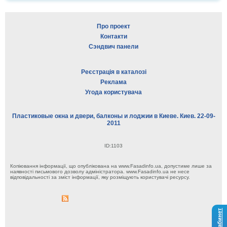
Про проект
Контакти
Сэндвич панели
Реєстрація в каталозі
Реклама
Угода користувача
Пластиковые окна и двери, балконы и лоджии в Киеве. Киев. 22-09-
2011
ID:1103
Копіювання інформації, що опублікована на www.Fasadinfo.ua, допустиме лише за
наявності письмового дозволу адміністратора. www.Fasadinfo.ua не несе
відповідальності за зміст інформації, яку розміщують користувачі ресурсу.