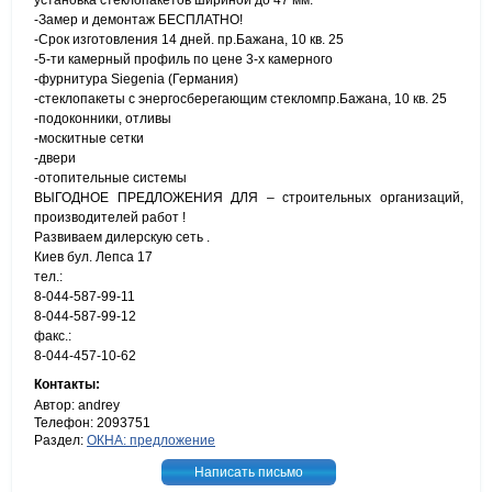
установка стеклопакетов шириной до 47 мм.
-Замер и демонтаж БЕСПЛАТНО!
-Срок изготовления 14 дней. пр.Бажана, 10 кв. 25
-5-ти камерный профиль по цене 3-х камерного
-фурнитура Siegenia (Германия)
-стеклопакеты с энергосберегающим стекломпр.Бажана, 10 кв. 25
-подоконники, отливы
-москитные сетки
-двери
-отопительные системы
ВЫГОДНОЕ ПРЕДЛОЖЕНИЯ ДЛЯ – строительных организаций,
производителей работ !
Развиваем дилерскую сеть .
Киев бул. Лепса 17
тел.:
8-044-587-99-11
8-044-587-99-12
факс.:
8-044-457-10-62
Контакты:
Автор: andrey
Телефон: 2093751
Раздел:
ОКНА: предложение
Написать письмо