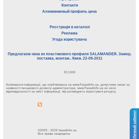
Контакти
Алюминиевый профиль цена
Реєстрація в каталозі
Реклама
Угода користувача
Предлагаем окна из пластикового профиля SALAMANDER. Замер,
поставка, монтаж.. Киев. 22-09-2011
ID:1300
Копіювання інформації, що опублікована на www.Fasadinfo.ua, допустиме лише за
наявності письмового дозволу адміністратора. www.Fasadinfo.ua не несе
відповідальності за зміст інформації, яку розміщують користувачі ресурсу.
Личный кабинет
©2005 - 2026 fasadinfo.ua
Все права защищены