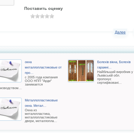
Поставить оценку
Далее
окна
Болехів вікна, Болехів
металлопластиковые от
гаражні…
Найбільший виробник у
про…
Львівській обл.
с 2005 года компания
пропонує
ООО НПП "Арди"
сертифіковані…
занимается
оизводством…
Металлопластиковые
окна. Метал…
Окна из
металопластика,
металлопластиковые
двери, металлопла…