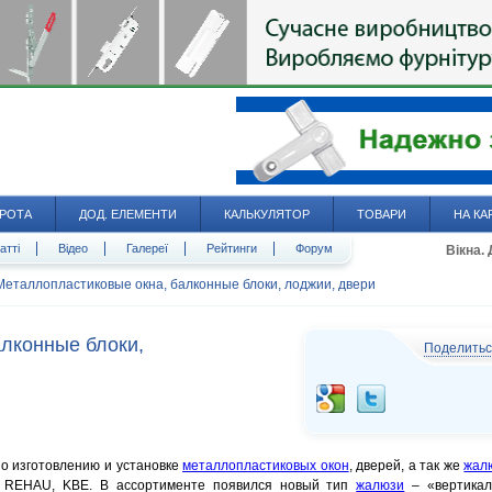
РОТА
ДОД. ЕЛЕМЕНТИ
КАЛЬКУЛЯТОР
ТОВАРИ
НА КА
атті
Відео
Галереї
Рейтинги
Форум
Вікна.
Металлопластиковые окна, балконные блоки, лоджии, двери
лконные блоки,
Поделить
по изготовлению и установке
металлопластиковых окон
, дверей, а так же
жал
х REHAU, KBE. В ассортименте появился новый тип
жалюзи
– «вертика