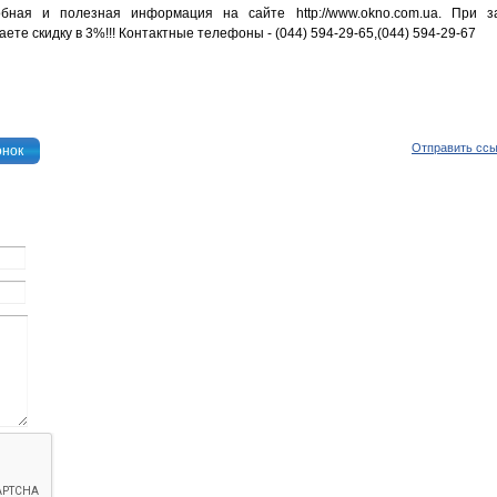
бная и полезная информация на сайте http://www.okno.com.ua. При з
е скидку в 3%!!! Контактные телефоны - (044) 594-29-65,(044) 594-29-67
Отправить сс
онок