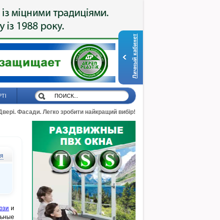
Личный кабинет
РТІ
 Двері. Фасади. Легко зробити найкращий вибір!
ся
юзи
и
льные