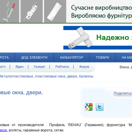
РОТА
ДОД. ЕЛЕМЕНТИ
КАЛЬКУЛЯТОР
ТОВАРИ
НА КА
атті
Відео
Галереї
Рейтинги
Форум
Вікна.
Металопластиковые, пластиковые окна, двери, балконы
вые окна, двери,
Поделить
овые от производителя . Профиль `REHAU` (Германия), фурнитура `
люзи
, ролеты, гаражные ворота, сетки.