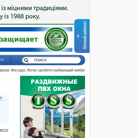
Личный кабинет
РТІ
 Двері. Фасади. Легко зробити найкращий вибір!
ся
MACO`