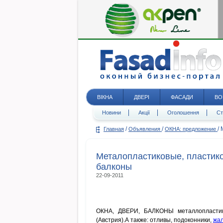
ВІКНА
ДВЕРІ
ФАСАДИ
ВО
Новини
Акції
Оголошення
Ст
/
/
/
Главная
Объявления
ОКНА: предложение
Металопластиковые, пластико
балконы
22-09-2011
ОКНА, ДВЕРИ, БАЛКОНЫ металлопластик
(Австрия).А также: отливы, подоконники,
жа