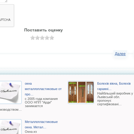
Поставить оценку
Далее
окна
Болехів вікна, Болехів
металлопластиковые от
гаражні…
Найбільший виробник у
про…
Львівській обл.
с 2005 года компания
пропонує
ООО НПП "Арди"
сертифіковані…
занимается
оизводством…
Металлопластиковые
окна. Метал…
Окна из