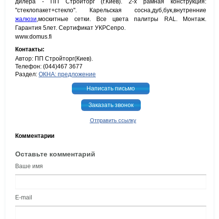
дилера - ПП Стройторг (г.Киев). 2-х рамная конструкция:
"стеклопакет+стекло". Карельская сосна,дуб,бук,внутренние
жалюзи
,москитные сетки. Все цвета палитры RAL. Монтаж.
Гарантия 5лет. Сертификат УКРСепро.
www.domus.fi
Контакты:
Автор: ПП Стройторг(Киев).
Телефон: (044)467 3677
Раздел:
ОКНА: предложение
Написать письмо
Заказать звонок
Отправить ссылку
Комментарии
Оставьте комментарий
Ваше имя
E-mail