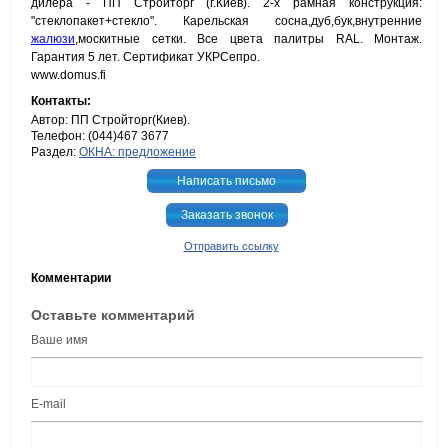
дилера - ПП Стройторг (г.Киев). 2-х рамная конструкция:
"стеклопакет+стекло". Карельская сосна,дуб,бук,внутренние
жалюзи
,москитные сетки. Все цвета палитры RAL. Монтаж.
Гарантия 5 лет. Сертификат УКРСепро.
www.domus.fi
Контакты:
Автор: ПП Стройторг(Киев).
Телефон: (044)467 3677
Раздел:
ОКНА: предложение
Написать письмо
Заказать звонок
Отправить ссылку
Комментарии
Оставьте комментарий
Ваше имя
E-mail