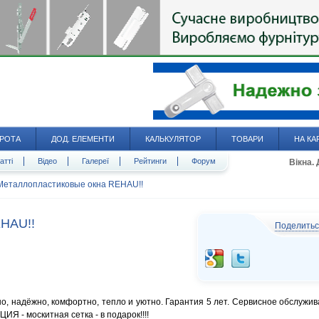
РОТА
ДОД. ЕЛЕМЕНТИ
КАЛЬКУЛЯТОР
ТОВАРИ
НА КА
атті
Відео
Галереї
Рейтинги
Форум
Вікна.
Металлопластиковые окна REHAU!!
HAU!!
Поделить
, надёжно, комфортно, тепло и уютно. Гарантия 5 лет. Сервисное обслужив
ИЯ - москитная сетка - в подарок!!!!