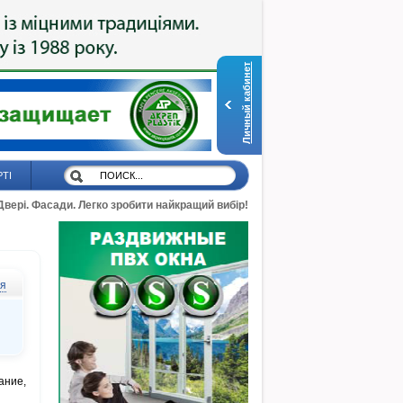
Личный кабинет
РТІ
 Двері. Фасади. Легко зробити найкращий вибір!
ся
ание,