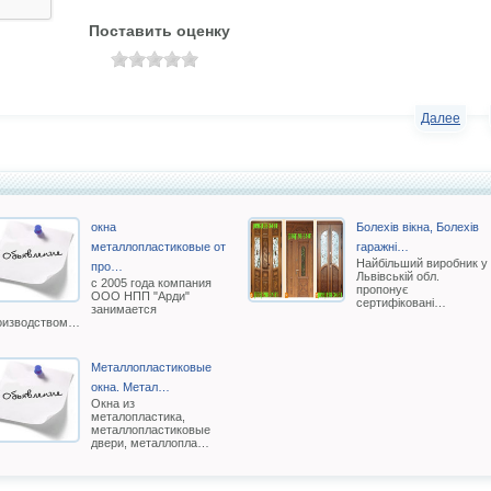
Поставить оценку
Далее
окна
Болехів вікна, Болехів
металлопластиковые от
гаражні…
Найбільший виробник у
про…
Львівській обл.
с 2005 года компания
пропонує
ООО НПП "Арди"
сертифіковані…
занимается
оизводством…
Металлопластиковые
окна. Метал…
Окна из
металопластика,
металлопластиковые
двери, металлопла…