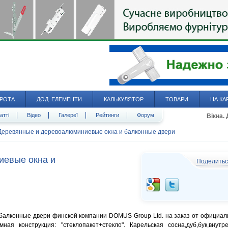
РОТА
ДОД. ЕЛЕМЕНТИ
КАЛЬКУЛЯТОР
ТОВАРИ
НА КА
атті
Відео
Галереї
Рейтинги
Форум
Вікна.
Деревянные и деревоалюминиевые окна и балконные двери
иевые окна и
Поделить
алконные двери финской компании DOMUS Group Ltd. на заказ от официал
ная конструкция: "стеклопакет+стекло". Карельская сосна,дуб,бук,внутр