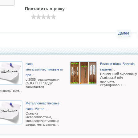
Поставить оценку
Далее
окна
Болехів вікна, Болехів
металлопластиковые от
гаражні…
Найбільший виробник у
про…
Львівській обл.
с 2005 года компания
пропонує
ООО НПП "Арди"
сертифіковані…
занимается
оизводством…
Металлопластиковые
окна. Метал…
Окна из
металопластика,
металлопластиковые
двери, металлопла…