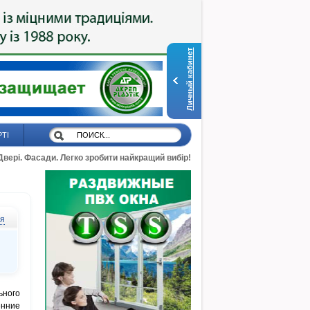
Личный кабинет
РТІ
 Двері. Фасади. Легко зробити найкращий вибір!
ся
ьного
енние