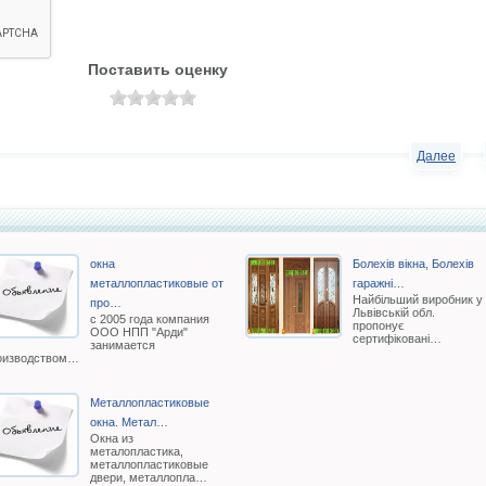
Поставить оценку
Далее
окна
Болехів вікна, Болехів
металлопластиковые от
гаражні…
Найбільший виробник у
про…
Львівській обл.
с 2005 года компания
пропонує
ООО НПП "Арди"
сертифіковані…
занимается
оизводством…
Металлопластиковые
окна. Метал…
Окна из
металопластика,
металлопластиковые
двери, металлопла…