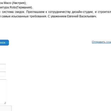
ра Maco (Австрия);
нитура Roto(Германия).
система скидок. Преглашаем к сотрудничеству дизайн-студии, и строите
и самые изысканные требования. С уважением Евгений Васильевич.
Отправить сс
онок