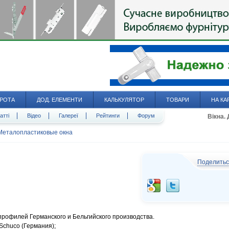
РОТА
ДОД. ЕЛЕМЕНТИ
КАЛЬКУЛЯТОР
ТОВАРИ
НА КА
атті
Відео
Галереї
Рейтинги
Форум
Вікна.
Металопластиковые окна
Поделить
профилей Германского и Бельгийского производства.
Schuco (Германия);