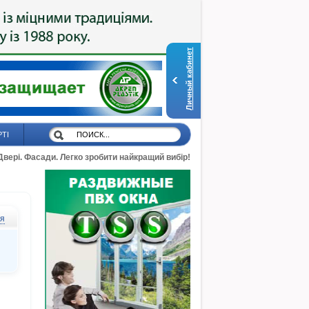
Личный кабинет
РТІ
 Двері. Фасади. Легко зробити найкращий вибір!
ся