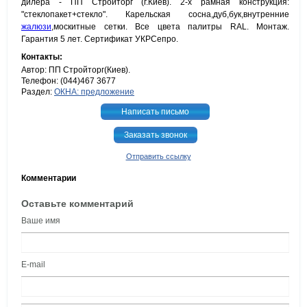
дилера - ПП Стройторг (г.Киев). 2-х рамная конструкция:
"стеклопакет+стекло". Карельская сосна,дуб,бук,внутренние
жалюзи
,москитные сетки. Все цвета палитры RAL. Монтаж.
Гарантия 5 лет. Сертификат УКРСепро.
Контакты:
Автор: ПП Стройторг(Киев).
Телефон: (044)467 3677
Раздел:
ОКНА: предложение
Написать письмо
Заказать звонок
Отправить ссылку
Комментарии
Оставьте комментарий
Ваше имя
E-mail