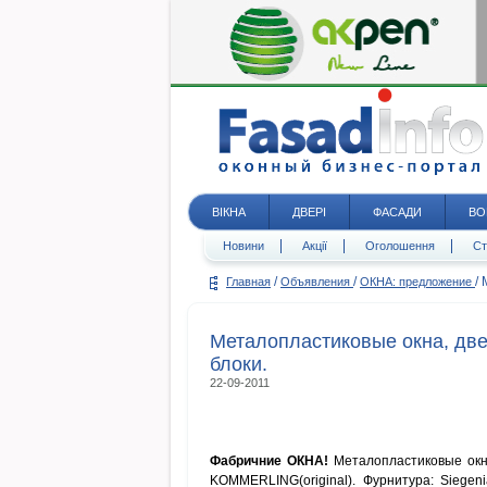
ВІКНА
ДВЕРІ
ФАСАДИ
ВО
Новини
Акції
Оголошення
Ст
/
/
/
Главная
Объявления
ОКНА: предложение
Металопластиковые окна, дв
блоки.
22-09-2011
Фабричние ОКНА!
Металопластиковые окна
KOMMERLING(original). Фурнитура: Siegen