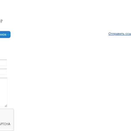
37
Отправить сс
онок