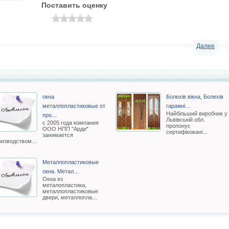
Поставить оценку
Далее
окна
Болехів вікна, Болехів
металлопластиковые от
гаражні…
Найбільший виробник у
про…
Львівській обл.
с 2005 года компания
пропонує
ООО НПП "Арди"
сертифіковані…
занимается
оизводством…
Металлопластиковые
окна. Метал…
Окна из
металопластика,
металлопластиковые
двери, металлопла…