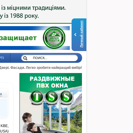
Личный кабинет
РТІ
 Двері. Фасади. Легко зробити найкращий вибір!
ся
 KBE,
(USA)