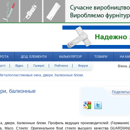
РОТА
ДОД. ЕЛЕМЕНТИ
КАЛЬКУЛЯТОР
ТОВАРИ
НА КА
атті
Відео
Галереї
Рейтинги
Форум
Вікна.
Металопластиковые окна, двери, балконные блоки.
ери, балконные
Поделить
, двери, балконные блоки. Профиль ведущих производителей: (Германия)
ia, Maco. Стекло: Оригинальное float стекло высшего качества GUARDIAN