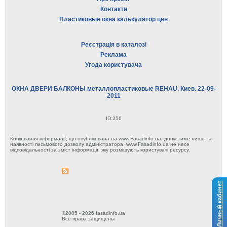
Контакти
Пластиковые окна калькулятор цен
Реєстрація в каталозі
Реклама
Угода користувача
ОКНА ДВЕРИ БАЛКОНЫ металлопластиковые REHAU. Киев. 22-09-
2011
ID:256
Копіювання інформації, що опублікована на www.Fasadinfo.ua, допустиме лише за
наявності письмового дозволу адміністратора. www.Fasadinfo.ua не несе
відповідальності за зміст інформації, яку розміщують користувачі ресурсу.
Личный кабинет
©2005 - 2026 fasadinfo.ua
Все права защищены