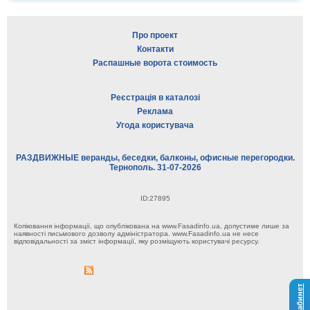
Про проект
Контакти
Распашные ворота стоимость
Реєстрація в каталозі
Реклама
Угода користувача
РАЗДВИЖНЫЕ веранды, беседки, балконы, офисные перегородки.
Тернополь. 31-07-2026
ID:27895
Копіювання інформації, що опублікована на www.Fasadinfo.ua, допустиме лише за
наявності письмового дозволу адміністратора. www.Fasadinfo.ua не несе
відповідальності за зміст інформації, яку розміщують користувачі ресурсу.