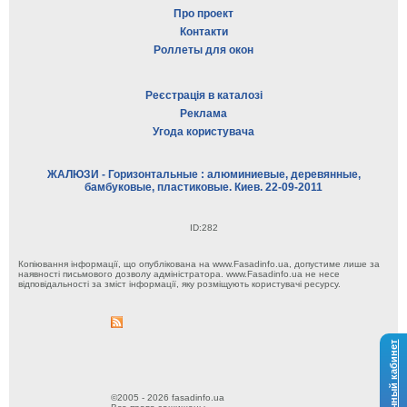
Про проект
Контакти
Роллеты для окон
Реєстрація в каталозі
Реклама
Угода користувача
ЖАЛЮЗИ - Горизонтальные : алюминиевые, деревянные,
бамбуковые, пластиковые. Киев. 22-09-2011
ID:282
Копіювання інформації, що опублікована на www.Fasadinfo.ua, допустиме лише за
наявності письмового дозволу адміністратора. www.Fasadinfo.ua не несе
відповідальності за зміст інформації, яку розміщують користувачі ресурсу.
Личный кабинет
©2005 - 2026 fasadinfo.ua